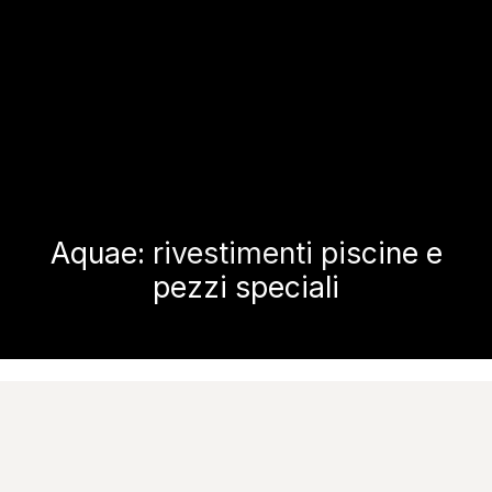
Aquae: rivestimenti piscine e
pezzi speciali
Home
CaesarTech
Aquae
See the gallery