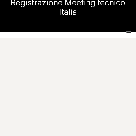
Registrazione Meeting tecnico
Italia
Home
Registrazione Meeting tecnico Italia
Meetings tecnici Italia
Nome
*
Cognome
*
Azienda
*
Telefono
Email
*
Paese
*
Provincia
In conformità all'art. 13 del Codice sulla Privacy D.Lgs. 196/2003 La