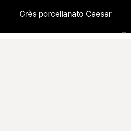
Grès porcellanato Caesar
Home
Azienda
Il grès porcellanato Caesar
Perché scegliere il grès porcellanato?
Il
grès porcellanato
è un materiale estremamente
compatto, realizzato tramite pressatura meccanica e
cottura ad altissime temperature. Da questo
processo produttivo derivano superfici ceramiche
dai
valori bassissimi di assorbimento
,
caratteristica che le rende estremamente resistenti a
svariati tipi di sollecitazione. Per questo il grès
porcellanato è il materiale ideale per
rivestimento