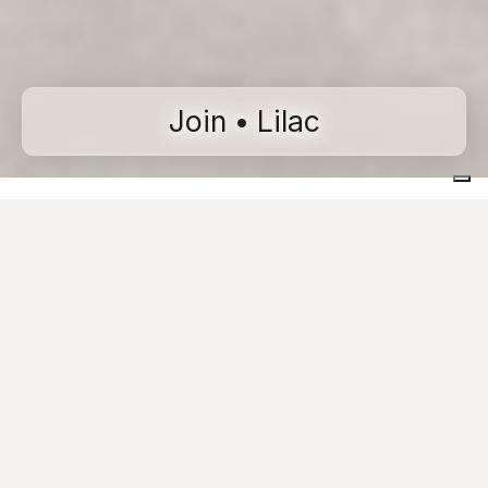
Join • Lilac
Home
Collezioni
Join
Lilac
Voci di capitolato
Risorse Utili
Scheda tecnica
Catalogo
Provalo nei tuoi spazi
Richiedi Informazioni