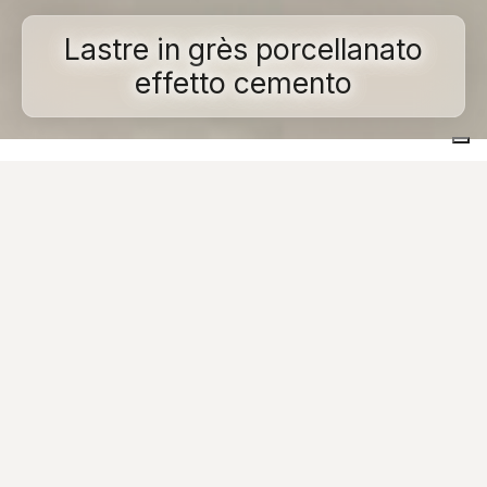
Lastre in grès porcellanato
effetto cemento
Home
Grandi lastre
Effetto cemento
L'ambiente urbano e il look contemporaneo della
città sono la fonte di ispirazione, il nuovo contesto di
sperimentazione per progetti dalle linee essenziali e
contemporanee: le nostre collezioni di grès
porcellanato
effetto cemento
nascono per
raccontare il futuro dei grandi spazi della città. Le
nostre piastrelle dallo spessore di 6 o 9 mm e dalle
dimensioni 120x120, 120x240, 120x278, 160x160 e
160x320 cm, restituiscono ad architetti e designer