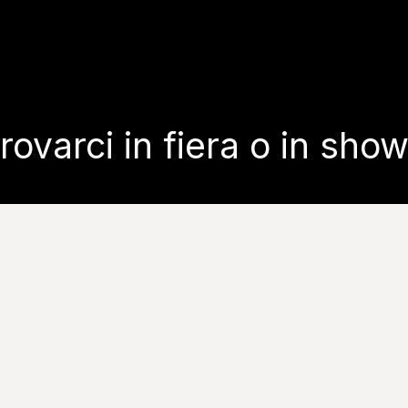
trovarci in fiera o in sh
eed your Vision @ Cersaie 20
to dedicato al mondo della ceramica con due nuove colle
 fiera o nel nostro showroom di Fiorano Modenese: il no