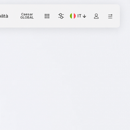
Caesar
lità
IT
Lingua corrente: Italiano
GLOBAL