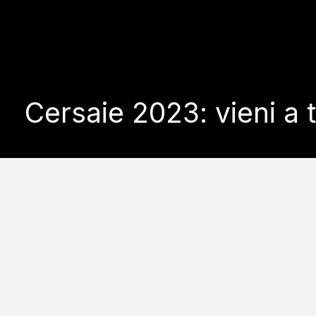
Cersaie 2023: vieni a 
F
Torniamo da protagonisti al più importante even
Prendi un appuntamento per scoprirle in