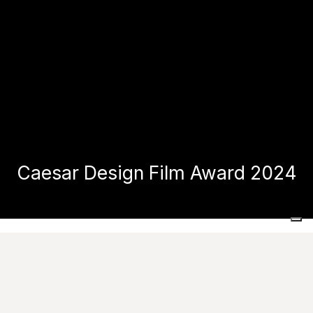
Caesar Design Film Award 2024
Home
Caesar Design Film Award 2024
Cinema
,
Design
,
Caesar
: tre identità che entrano