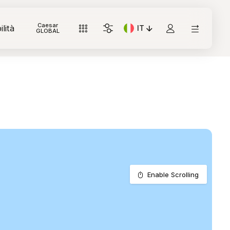
Caesar
lità
IT
Lingua corrente: Italiano
GLOBAL
Enable Scrolling