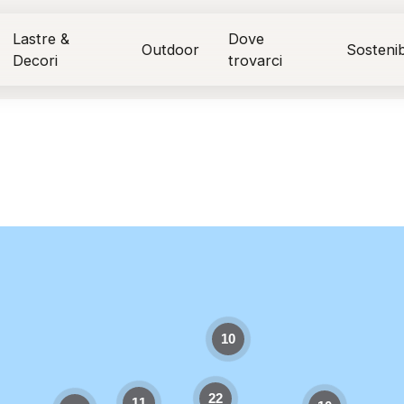
Lastre &
Dove
Outdoor
Sostenibi
Decori
trovarci
10
22
11