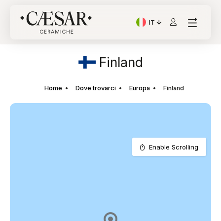
IT
Lingua corrente: Italian
Finland
Home
Dove trovarci
Europa
Finland
Enable Scrolling