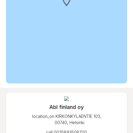
Abl finland oy
location_on
KIRKONKYLAENTIE 103,
00740, Helsinki
call
0035893508700