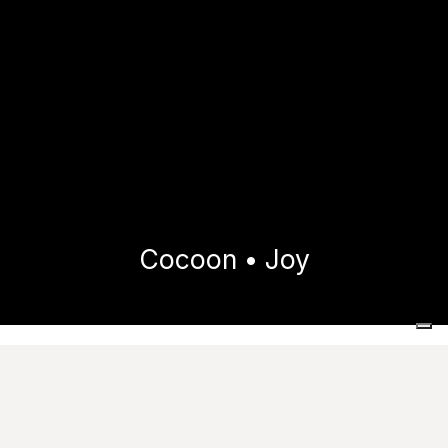
Cocoon • Joy
Home
Collezioni
Cocoon
Joy
Immagini
Voci di capitolato