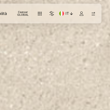
Caesar
lità
IT
Lingua corrente: Italiano
GLOBAL